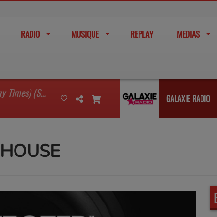
RADIO
MUSIQUE
REPLAY
MEDIAS
I'm Watching You (So Many Times) (Sean Finn Remix)
GALAXIE RADIO
 HOUSE