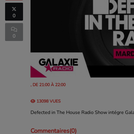
0
0
UNITED CLUBBING
, DE 21:00 À 22:00
13098 VUES
Defected in The House Radio Show intégre Galax
Commentaires(0)