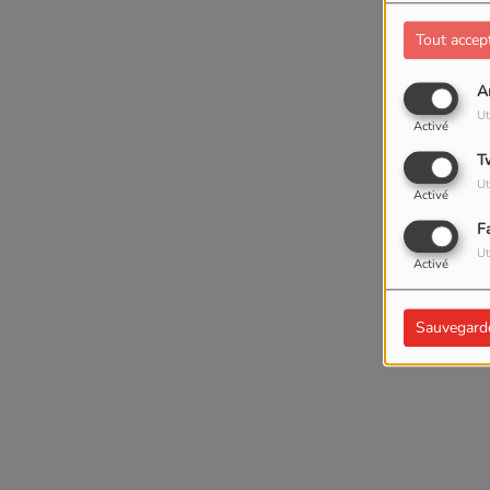
Tout accep
A
Ut
Activé
T
Ut
Activé
F
Ut
Activé
Sauvegard