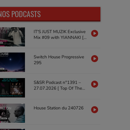
NOS PODCASTS
IT'S JUST MUZIK Exclusive
Mix #09 with YIANNAKI [18
JUL'26]
Switch House Progressive
295
S&SR Podcast n°1391 –
27.07.2026 [ Top Of The
Week FRONT 242 « Black
Out »]
House Station du 240726