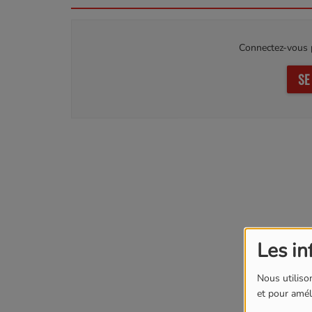
Connectez-vous p
SE
Les in
Nous utilison
et pour améli