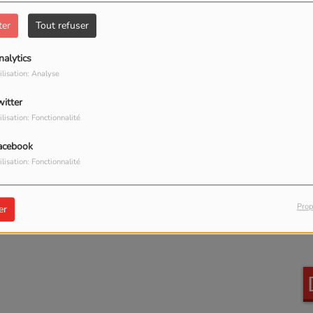
ter
Tout refuser
nalytics
ilisation: Analyse
witter
ilisation: Fonctionnalité
acebook
ilisation: Fonctionnalité
Prop
er
Marty Stievenard
L