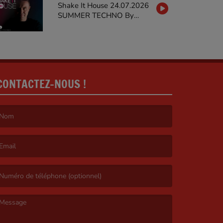
Shake It House 24.07.2026
SUMMER TECHNO By
MARTY STIEVENARD on
GALAXIERADIO
CONTACTEZ-NOUS !
e nom est obligatoire. )
’email est obligatoire. )