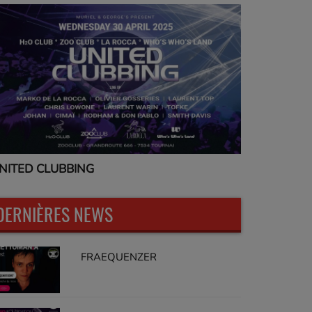
NITED CLUBBING
UNITED CL
DERNIÈRES NEWS
FRAEQUENZER