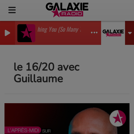
I'm Watching You (So Many Times) (Sean Finn Remix)
GADJO
le 16/20 avec
Guillaume