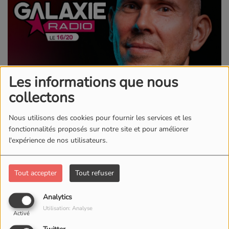
Les informations que nous
collectons
Nous utilisons des cookies pour fournir les services et les
fonctionnalités proposés sur notre site et pour améliorer
l'expérience de nos utilisateurs.
Tout accepter
Tout refuser
DU LUNDI AU VENDREDI, DE 16:00 À 20:00
Analytics
20460 VUES
Utilisation: Analyse
Activé