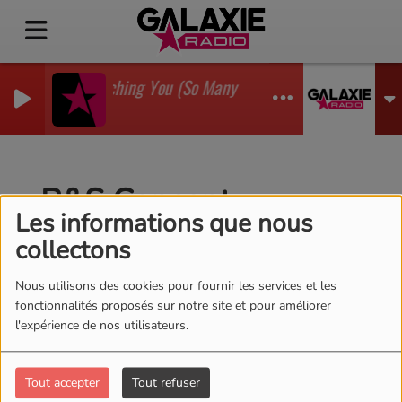
I'm Watching You (So Many Times) (Sean Finn Remix
GADJO
B&S Concept
Les informations que nous
collectons
Nous utilisons des cookies pour fournir les services et les
Hervé et Cédric, producteurs et DJ
fonctionnalités proposés sur notre site et pour améliorer
de la région, ont signé sur plusieurs
l'expérience de nos utilisateurs.
labels depuis 2016 : Large Music,
Salted Music, Serial Records etc...
Ils dirigent aussi leur label B&S
Tout accepter
Tout refuser